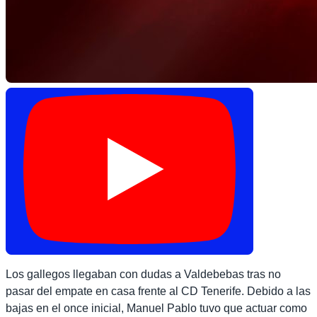
Los gallegos llegaban con dudas a Valdebebas tras no
pasar del empate en casa frente al CD Tenerife. Debido a las
bajas en el once inicial, Manuel Pablo tuvo que actuar como