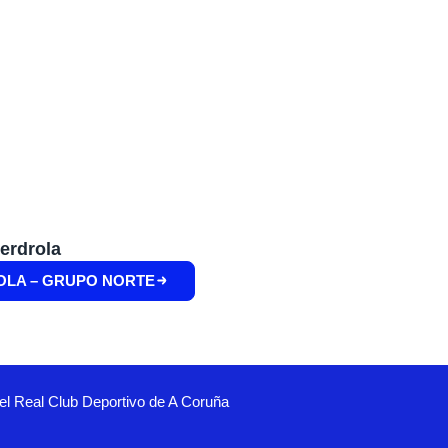
berdrola
OLA – GRUPO NORTE
el Real Club Deportivo de A Coruña