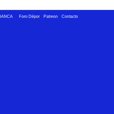
ABANCA
Foro Dépor
Patreon
Contacto