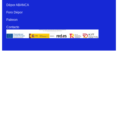
Dépor ABANCA
Foro Dépor
Patreon
Contacto