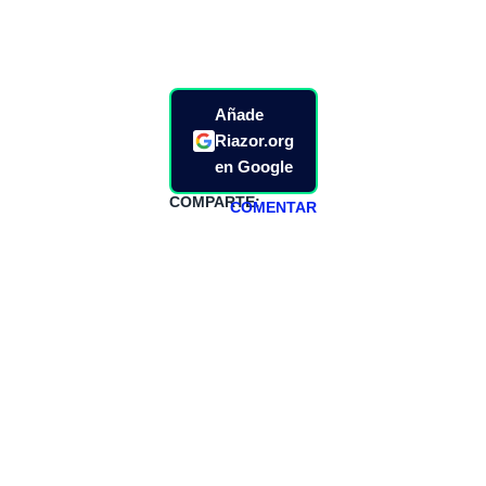
Añade
Riazor.org
en Google
COMPARTE:
COMENTAR
HAZTE
PATREON
Todos los lunes
hacemos un
programa en
abierto,
teniendo uno
especial los
miércoles y
viernes para