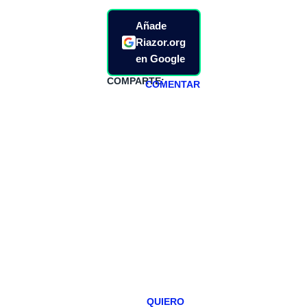
Añade
Riazor.org
en Google
COMPARTE:
COMENTAR
HAZTE
PATREON
Todos los lunes
hacemos un
programa en
abierto,
teniendo uno
especial los
miércoles y
viernes para
Patreons.
QUIERO