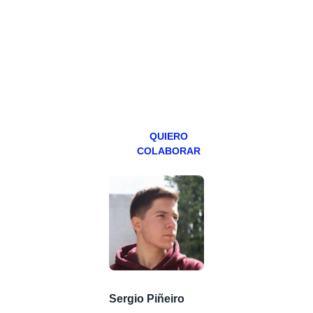
hacemos un
programa en
abierto,
teniendo uno
especial los
miércoles y
viernes para
Patreons.
QUIERO
COLABORAR
Sergio Piñeiro