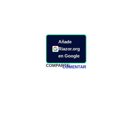
Añade
Riazor.org
en Google
COMPARTE:
COMENTAR
HAZTE
PATREON
Todos los lunes
hacemos un
programa en
abierto,
teniendo uno
especial los