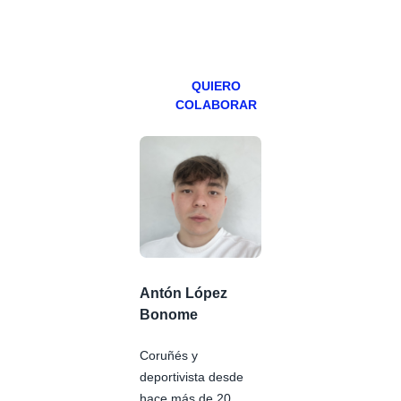
miércoles y
viernes para
Patreons.
QUIERO
COLABORAR
Antón López
Bonome
Coruñés y
deportivista desde
hace más de 20