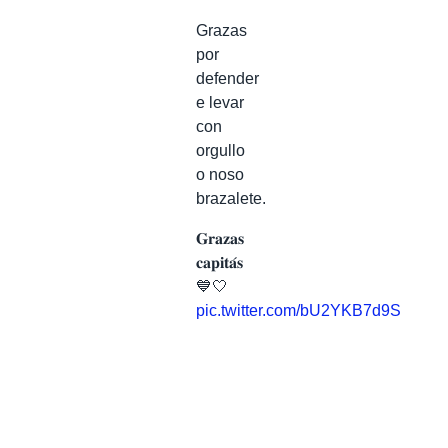
Grazas
por
defender
e levar
con
orgullo
o noso
brazalete.
𝐆𝐫𝐚𝐳𝐚𝐬
𝐜𝐚𝐩𝐢𝐭𝐚́𝐬
💙🤍
pic.twitter.com/bU2YKB7d9S