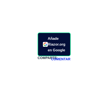
Añade
Riazor.org
en Google
COMPARTE:
COMENTAR
HAZTE
PATREON
Todos los lunes
hacemos un
programa en
abierto,
teniendo uno