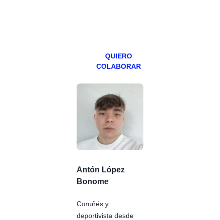
especial los
miércoles y
viernes para
Patreons.
QUIERO
COLABORAR
Antón López
Bonome
Coruñés y
deportivista desde