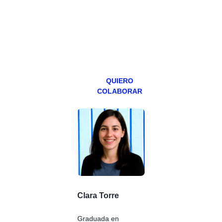
abierto,
teniendo uno
especial los
miércoles y
viernes para
Patreons.
QUIERO
COLABORAR
Clara Torre
Graduada en