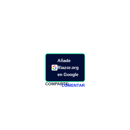
Añade
Riazor.org
en Google
COMPARTE:
COMENTAR
HAZTE
PATREON
Todos los lunes
hacemos un
programa en