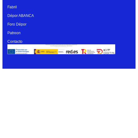
Fabril
Dépor ABANCA
Foro Dépor
Patreon
Contacto