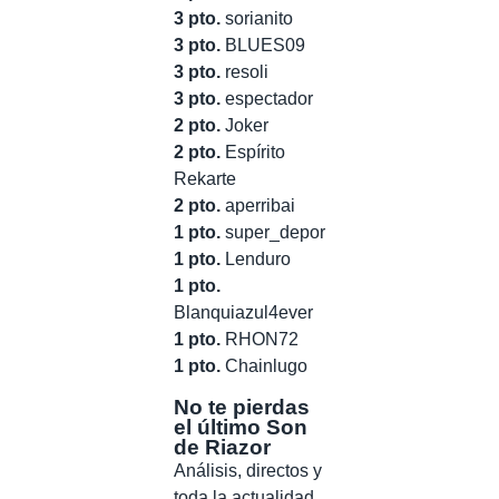
3 pto.
sorianito
3 pto.
BLUES09
3 pto.
resoli
3 pto.
espectador
2 pto.
Joker
2 pto.
Espírito
Rekarte
2 pto.
aperribai
1 pto.
super_depor
1 pto.
Lenduro
1 pto.
Blanquiazul4ever
1 pto.
RHON72
1 pto.
Chainlugo
No te pierdas
el último Son
de Riazor
Análisis, directos y
toda la actualidad