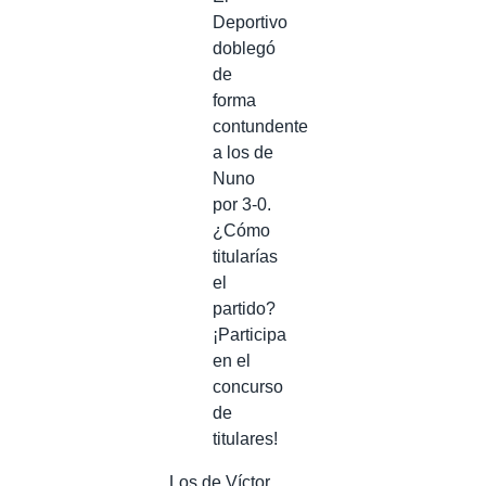
Deportivo
doblegó
de
forma
contundente
a los de
Nuno
por 3-0.
¿Cómo
titularías
el
partido?
¡Participa
en el
concurso
de
titulares!
Los de Víctor