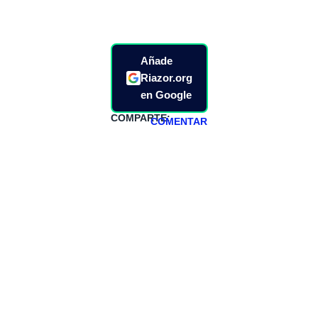
Añade
Riazor.org
en Google
COMPARTE:
COMENTAR
HAZTE
PATREON
Todos los lunes
hacemos un
programa en
abierto,
teniendo uno
especial los
miércoles y
viernes para
Patreons.