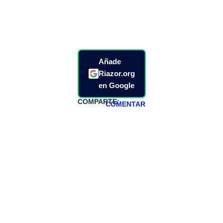
Añade
Riazor.org
en Google
COMPARTE:
COMENTAR
HAZTE
PATREON
Todos los lunes
hacemos un
programa en
abierto,
teniendo uno
especial los
miércoles y