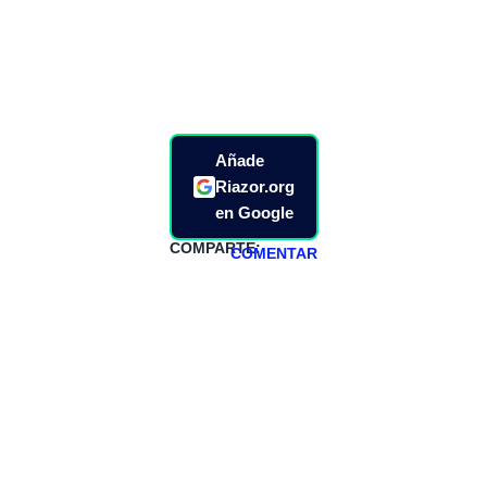
Añade
Riazor.org
en Google
COMPARTE:
COMENTAR
HAZTE
PATREON
Todos los lunes
hacemos un
programa en
abierto,
teniendo uno
especial los