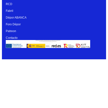
RCD
Fabril
Dépor ABANCA
Foro Dépor
Patreon
Contacto