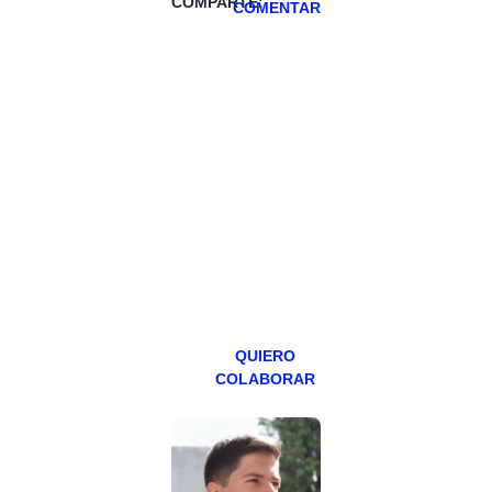
COMPARTE:
COMENTAR
HAZTE
PATREON
Todos los lunes
hacemos un
programa en
abierto,
teniendo uno
especial los
miércoles y
viernes para
Patreons.
QUIERO
COLABORAR