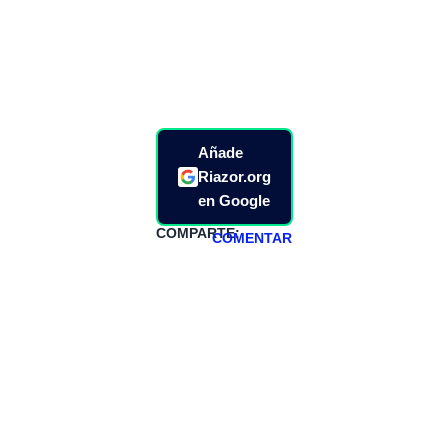
Añade
Riazor.org
en Google
COMPARTE:
COMENTAR
HAZTE
PATREON
Todos los lunes
hacemos un
programa en
abierto,
teniendo uno