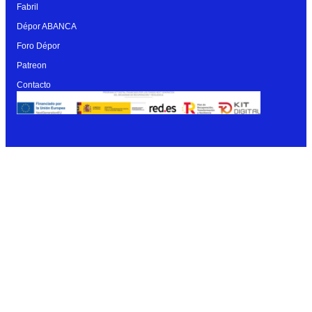
Fabril
Dépor ABANCA
Foro Dépor
Patreon
Contacto