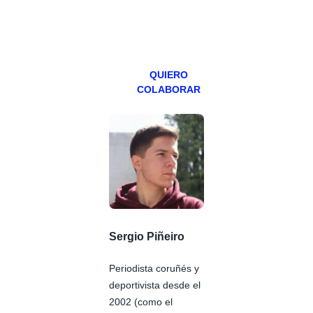
especial los
miércoles y
viernes para
Patreons.
QUIERO
COLABORAR
Sergio Piñeiro
Periodista coruñés y
deportivista desde el
2002 (como el