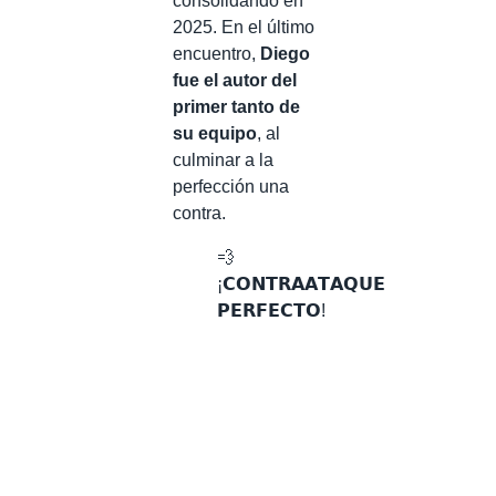
consolidando en
2025. En el último
encuentro,
Diego
fue el autor del
primer tanto de
su equipo
, al
culminar a la
perfección una
contra.
💨
¡𝗖𝗢𝗡𝗧𝗥𝗔𝗔𝗧𝗔𝗤𝗨𝗘
𝗣𝗘𝗥𝗙𝗘𝗖𝗧𝗢!