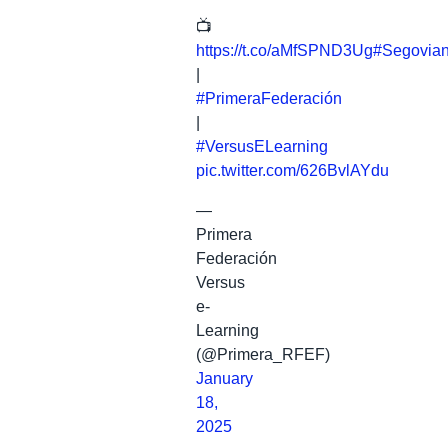
📺
https://t.co/aMfSPND3Ug
#Segovian
|
#PrimeraFederación
|
#VersusELearning
pic.twitter.com/626BvlAYdu
—
Primera
Federación
Versus
e-
Learning
(@Primera_RFEF)
January
18,
2025