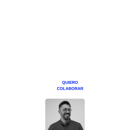
HAZTE
PATREON
Todos los lunes
hacemos un
programa en
abierto,
teniendo uno
especial los
miércoles y
viernes para
Patreons.
QUIERO
COLABORAR