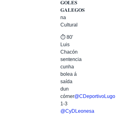
𝐆𝐎𝐋𝐄𝐒
𝐆𝐀𝐋𝐄𝐆𝐎𝐒
na
Cultural
⏱️ 80′
Luis
Chacón
sentencia
cunha
bolea á
saída
dun
córner
@CDeportivoLugo
1-3
@CyDLeonesa