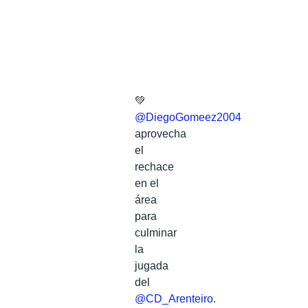
💚
@DiegoGomeez2004
aprovecha
el
rechace
en el
área
para
culminar
la
jugada
del
@CD_Arenteiro
.