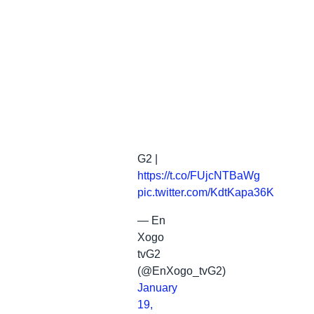
G2 |
https://t.co/FUjcNTBaWg
pic.twitter.com/KdtKapa36K
— En
Xogo
tvG2
(@EnXogo_tvG2)
January
19,