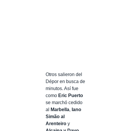
Otros salieron del
Dépor en busca de
minutos. Así fue
como
Eric Puerto
se marchó cedido
al
Marbella
,
Iano
Simão al
Arenteiro
y
Alcaina y Davo