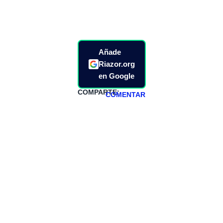
Añade
Riazor.org
en Google
COMPARTE:
COMENTAR
HAZTE
PATREON
Todos los lunes
hacemos un
programa en
abierto,
teniendo uno
especial los
miércoles y
viernes para