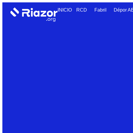
INICIO
RCD
Fabril
Dépor 