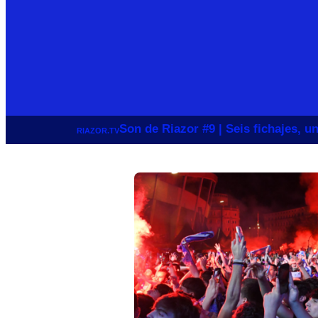
Son de Riazor #9 | Seis fichajes, 
RIAZOR.TV