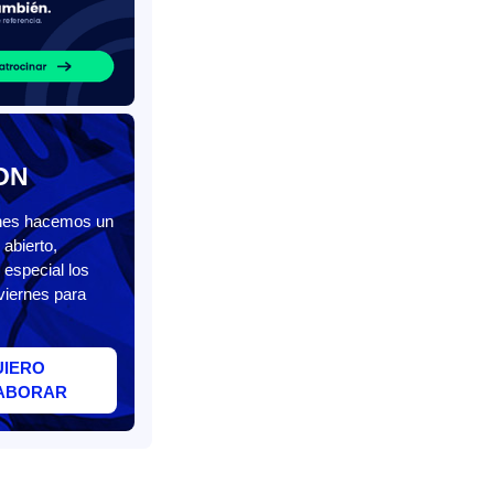
ON
unes hacemos un
abierto,
 especial los
viernes para
UIERO
ABORAR