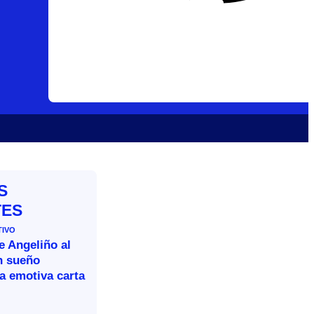
S
TES
TIVO
e Angeliño al
n sueño
a emotiva carta