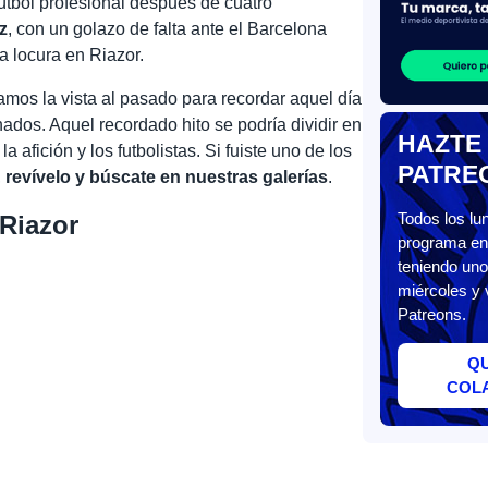
 fútbol profesional después de cuatro
z
, con un golazo de falta ante el Barcelona
la locura en Riazor.
os la vista al pasado para recordar aquel día
nados. Aquel recordado hito se podría dividir en
HAZTE
a afición y los futbolistas. Si fuiste uno de los
PATRE
,
revívelo y búscate en nuestras galerías
.
Todos los l
 Riazor
programa en 
teniendo uno
miércoles y 
Patreons.
Q
COL