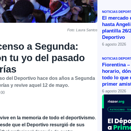
NOTICIAS DEPOR
El mercado d
hasta Angeli
plantilla 26/
Foto: Laura Santos
Deportivo
censo a Segunda:
6 agosto 2026
n tu yo del pasado
NOTICIAS DEPOR
Fiorentina –
rías
horario, dón
todo lo que 
nso del Deportivo hace dos años a Segunda
primer amist
erías y revive aquel 12 de mayo.
6 agosto 2026
:00
vive en la memoria de todo el deportivismo
.
esde que el Deportivo resurgió de sus