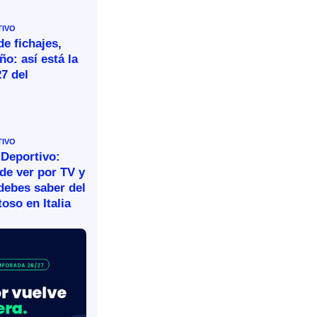
TIVO
e fichajes,
ño: así está la
27 del
TIVO
 Deportivo:
de ver por TV y
debes saber del
oso en Italia