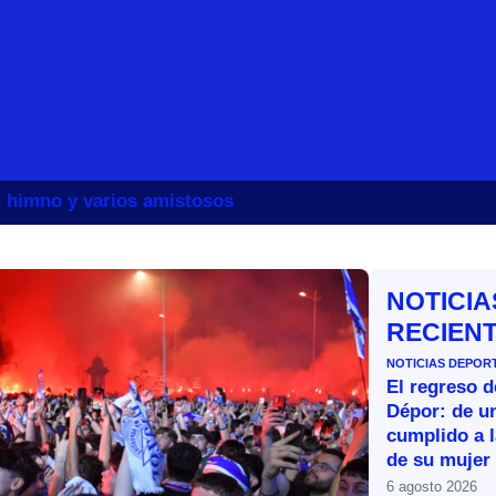
un himno y varios amistosos
NOTICIA
RECIEN
NOTICIAS DEPOR
El regreso d
Dépor: de u
cumplido a l
de su mujer
6 agosto 2026