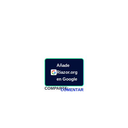
Añade
Riazor.org
en Google
COMPARTE:
COMENTAR
HAZTE
PATREON
Todos los lunes
hacemos un