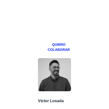
programa en
abierto,
teniendo uno
especial los
miércoles y
viernes para
Patreons.
QUIERO
COLABORAR
Victor Losada