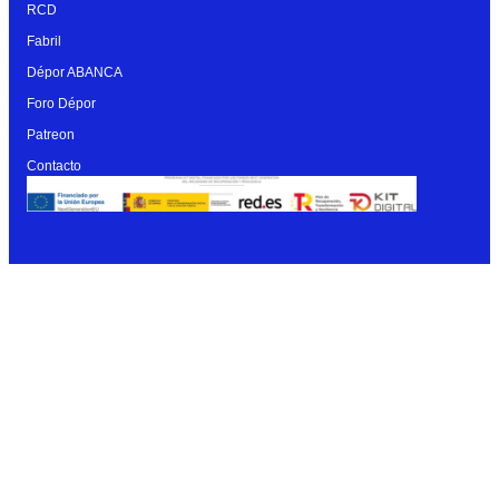
RCD
Fabril
Dépor ABANCA
Foro Dépor
Patreon
Contacto