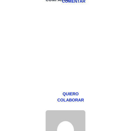
COMENTAR
HAZTE
PATREON
Todos los lunes
hacemos un
programa en
abierto,
teniendo uno
especial los
miércoles y
viernes para
Patreons.
QUIERO
COLABORAR