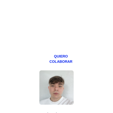
Todos los lunes
hacemos un
programa en
abierto,
teniendo uno
especial los
miércoles y
viernes para
Patreons.
QUIERO
COLABORAR