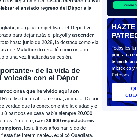
 Ambos llegaron en el pasado
mercado estival
lebrar el ansiado regreso del Dépor a la
HAZTE
gliata,
«larga y competitiva», el Deportivo
PATRE
orada para dejar atrás el playoff y
ascender
ontrato hasta junio de 2028, la destacó como
«la
Todos los l
tras que
Mulattieri
lo resaltó como un año
programa en 
uolo una vez finalizada su cesión.
teniendo uno
miércoles y 
ortante» de la vida de
Patreons.
d volcada con el Dépor
Q
emociones que he vivido aquí son
COL
l Real Madrid ni al Barcelona, anima al Depor.
 de verdad que la conexión entre la ciudad y el
7 u 8 partidos en casa había siempre 20.000
birnos. Y dentro,
casi 30.000 espectadores
.
Champions
, los últimos años han sido de
 fiesta fue interminable», explicó Quagliata.