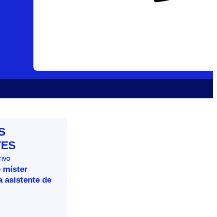
S
TES
TIVO
 míster
 asistente de