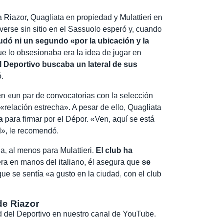
Riazor, Quagliata en propiedad y Mulattieri en
 verse sin sitio en el Sassuolo esperó y, cuando
udó ni un segundo «por la ubicación y la
que lo obsesionaba era la idea de jugar en
l Deportivo buscaba un lateral de sus
.
n «un par de convocatorias con la selección
 «relación estrecha». A pesar de ello, Quagliata
a
para firmar por el Dépor. «Ven, aquí se está
d», le recomendó.
, al menos para Mulattieri.
El club ha
iera en manos del italiano, él asegura que
se
ue se sentía «a gusto en la ciudad, con el club
de Riazor
dad del Deportivo en nuestro canal de YouTube.