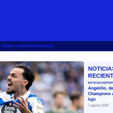
un himno y varios amistosos
NOTICIA
RECIEN
NOTICIAS DEPOR
Angeliño, de
Champions a
lujo
7 agosto 2026