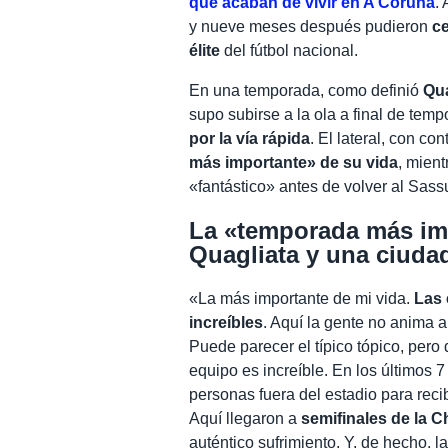
que acaban de vivir en A Coruña
.
y nueve meses después pudieron
ce
élite
del fútbol nacional.
En una temporada, como definió
Qua
supo subirse a la ola a final de temp
por la vía rápida
. El lateral, con c
más importante» de su vida
, mien
«fantástico» antes de volver al Sass
La «temporada más imp
Quagliata y una ciuda
«La más importante de mi vida.
Las 
increíbles
. Aquí la gente no anima a
Puede parecer el típico tópico, pero
equipo es increíble. En los últimos 
personas fuera del estadio para reci
Aquí llegaron a
semifinales de la 
auténtico sufrimiento. Y, de hecho, la