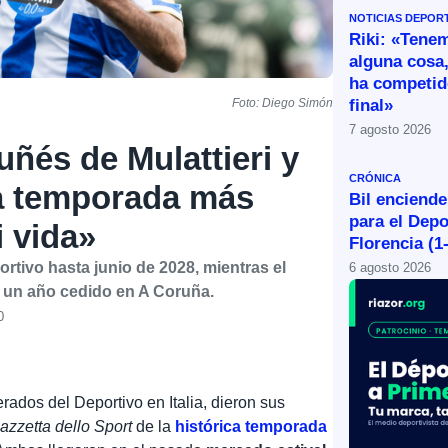
NOTICIAS DEPOR
Riki: «Tene
alguna cosa,
ha competid
final»
Foto: Diego Simón
7 agosto 2026
uñés de Mulattieri y
CRÓNICA
la temporada más
Bil enciende
para el Depo
 vida»
Florencia (1
portivo hasta junio de 2028, mientras el
6 agosto 2026
s un año cedido en A Coruña.
0
ados del Deportivo en Italia, dieron sus
azzetta dello Sport
de la
histórica temporada