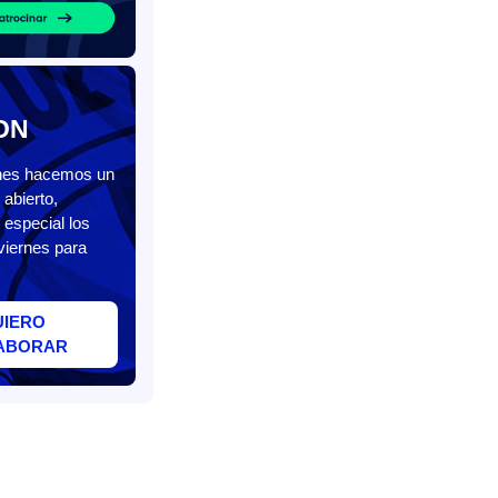
ON
unes hacemos un
abierto,
 especial los
viernes para
UIERO
ABORAR