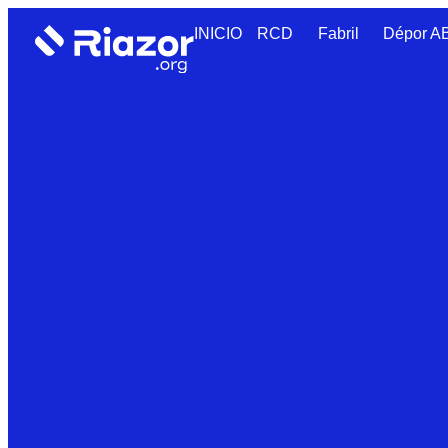
INICIO
RCD
Fabril
Dépor 