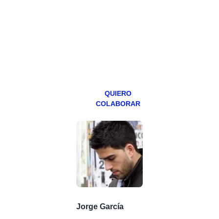
hacemos un
programa en
abierto,
teniendo uno
especial los
miércoles y
viernes para
Patreons.
QUIERO
COLABORAR
Jorge García