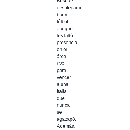
Bosque
desplegaron
buen
fútbol,
aunque
les faltó
presencia
en el
área
rival
para
vencer
a una
Italia
que
nunca
se
agazapó.
Además,