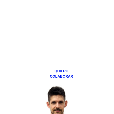
HAZTE
PATREON
Todos los lunes
hacemos un
programa en
abierto,
teniendo uno
especial los
miércoles y
viernes para
Patreons.
QUIERO
COLABORAR