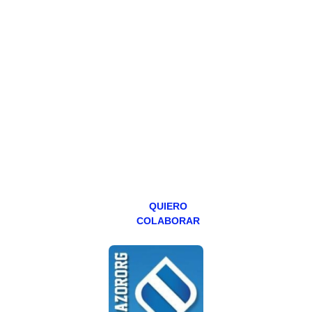
HAZTE
PATREON
Todos los lunes
hacemos un
programa en
abierto,
teniendo uno
especial los
miércoles y
viernes para
Patreons.
QUIERO
COLABORAR