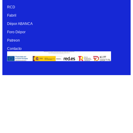
RCD
Fabril
Dépor ABANCA
Foro Dépor
Patreon
Contacto