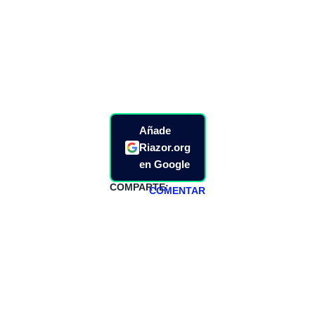
Añade
Riazor.org
en Google
COMPARTE:
COMENTAR
HAZTE
PATREON
Todos los lunes
hacemos un
programa en
abierto,