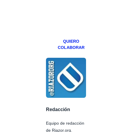
teniendo uno
especial los
miércoles y
viernes para
Patreons.
QUIERO
COLABORAR
Redacción
Equipo de redacción
de Riazor.org.