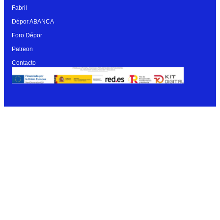
Fabril
Dépor ABANCA
Foro Dépor
Patreon
Contacto