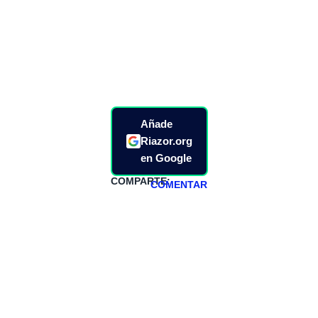
Añade
Riazor.org
en Google
COMPARTE:
COMENTAR
HAZTE
PATREON
Todos los lunes
hacemos un
programa en
abierto,