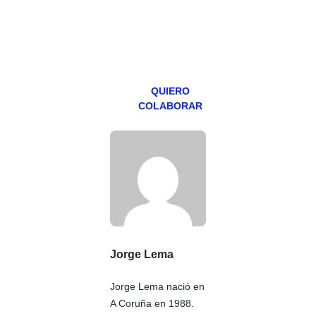
teniendo uno
especial los
miércoles y
viernes para
Patreons.
QUIERO
COLABORAR
Jorge Lema
Jorge Lema nació en
A Coruña en 1988.