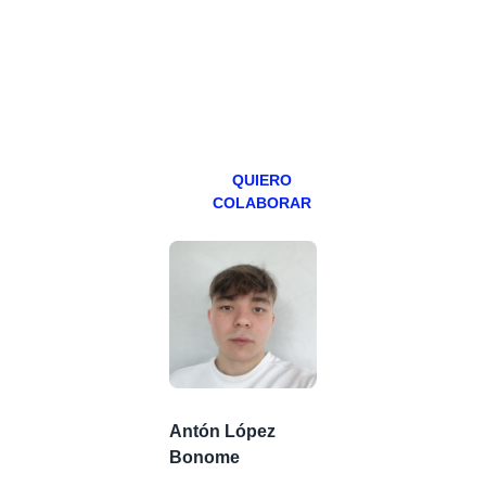
abierto,
teniendo uno
especial los
miércoles y
viernes para
Patreons.
QUIERO
COLABORAR
Antón López
Bonome