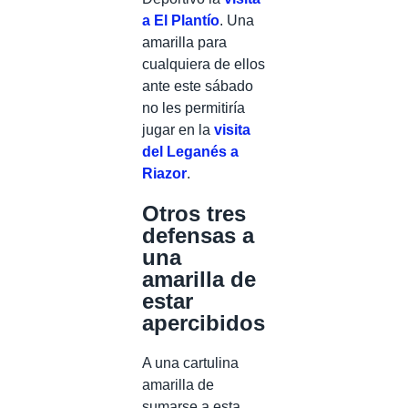
a El Plantío
. Una
amarilla para
cualquiera de ellos
ante este sábado
no les permitiría
jugar en la
visita
del Leganés a
Riazor
.
Otros tres
defensas a
una
amarilla de
estar
apercibidos
A una cartulina
amarilla de
sumarse a esta