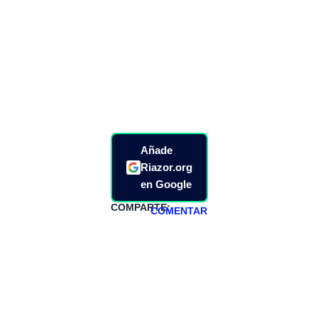
Añade
Riazor.org
en Google
COMPARTE:
COMENTAR
HAZTE
PATREON
Todos los lunes
hacemos un
programa en