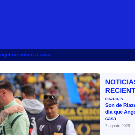
ngeliño volvió a casa
NOTICIA
RECIEN
RIAZOR.TV
Son de Riazo
día que Ange
casa
7 agosto 2026