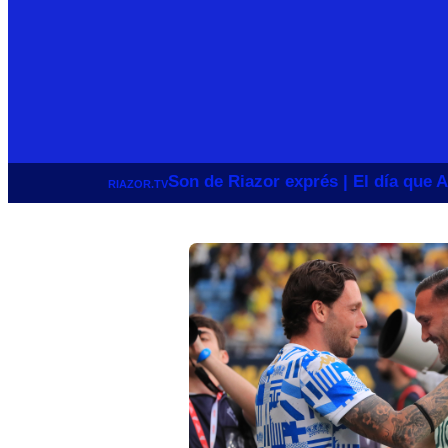
Son de Riazor exprés | El día que A
RIAZOR.TV