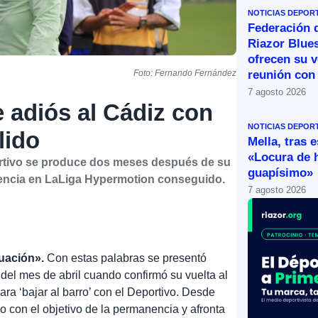
NOTICIAS DEPOR
Federación 
Riazor Blue
ofrecen su v
reunión con 
Foto: Fernando Fernández
7 agosto 2026
 adiós al Cádiz con
NOTICIAS DEPOR
lido
Mella, tras 
«Locura de 
ortivo se produce dos meses después de su
guapísimo»
anencia en LaLiga Hypermotion conseguido.
7 agosto 2026
tuación».
Con estas palabras se presentó
el mes de abril cuando confirmó su vuelta al
ra ‘bajar al barro’ con el Deportivo. Desde
o con el objetivo de la permanencia y afronta