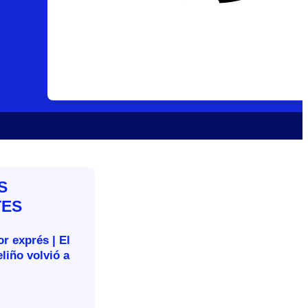
S
TES
r exprés | El
liño volvió a