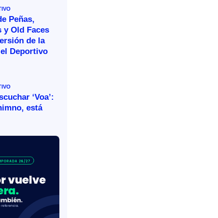
TIVO
de Peñas,
s y Old Faces
ersión de la
el Deportivo
TIVO
escuchar ‘Voa’:
himno, está