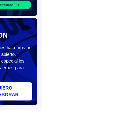
ON
unes hacemos un
abierto,
 especial los
viernes para
UIERO
ABORAR