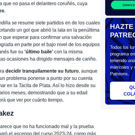
la que no pasa el delantero coruñés, cuya
es
.
illa se resume siete partidos en de los cuales
HAZTE
ortando un gol que abrió la lata en la penúltima
PATRE
n que esperar para confirmar una salvación
rada en parte por el bajo nivel de los equipos
Todos los l
anés fue su
‘último baile’
con la misma
programa en 
tas ocasiones ha dirigido mensajes de cariño.
teniendo uno
miércoles y 
ara
decidir tranquilamente su futuro
, aunque
Patreons.
 un problema ponerse a punto por su cuenta
ar en la Tacita de Plata. Así lo hizo desde su
Q
varios meses, demostrando que a su edad
COL
rá que ver por cuánto tiempo.
akez
parece que no ha funcionado mal y la prueba
logró el ascenso del curso 2023-24, como más