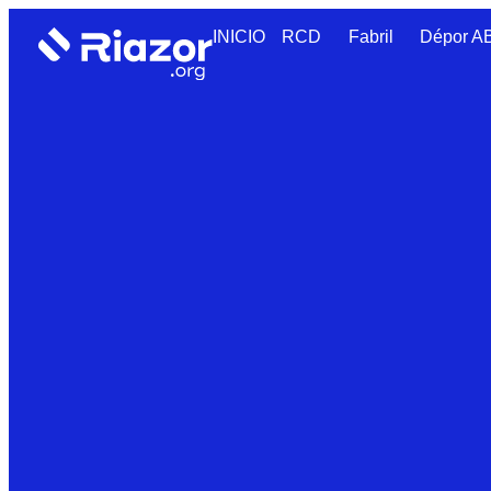
INICIO
RCD
Fabril
Dépor 