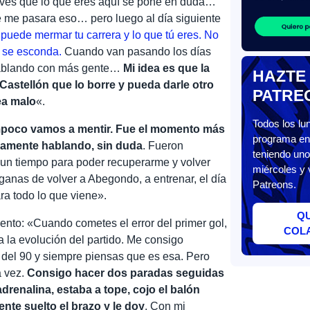
, ves que lo que eres aquí se pone en duda…
e me pasara eso… pero luego al día siguiente
puede mermar tu carrera y lo que tú eres. No
e se esconda.
Cuando van pasando los días
hablando con más gente…
Mi idea es que la
HAZTE
Castellón que lo borre y pueda darle otro
PATRE
ea malo
«.
Todos los l
poco vamos a mentir. Fue el momento más
programa en 
vamente hablando, sin duda
. Fueron
teniendo uno
 un tiempo para poder recuperarme y volver
miércoles y 
ganas de volver a Abegondo, a entrenar, el día
Patreons.
ara todo lo que viene».
Q
nto: «Cuando cometes el error del primer gol,
COL
 la evolución del partido. Me consigo
 del 90 y siempre piensas que es esa. Pero
a vez.
Consigo hacer dos paradas seguidas
adrenalina, estaba a tope, cojo el balón
nte suelto el brazo y le doy
. Con mi