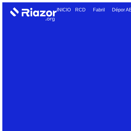
INICIO
RCD
Fabril
Dépor 