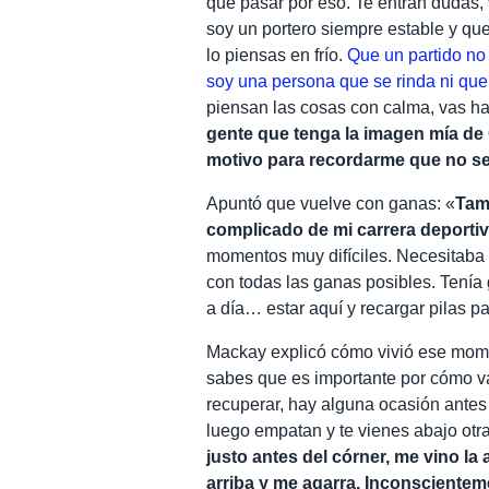
que pasar por eso. Te entran dudas
soy un portero siempre estable y qu
lo piensas en frío.
Que un partido no 
soy una persona que se rinda ni qu
piensan las cosas con calma, vas 
gente que tenga la imagen mía de 
motivo para recordarme que no s
Apuntó que vuelve con ganas: «
Tam
complicado de mi carrera deporti
momentos muy difíciles. Necesitaba
con todas las ganas posibles. Tenía 
a día… estar aquí y recargar pilas p
Mackay explicó cómo vivió ese mome
sabes que es importante por cómo va
recuperar, hay alguna ocasión antes
luego empatan y te vienes abajo otr
justo antes del córner, me vino la 
arriba y me agarra. Inconscienteme