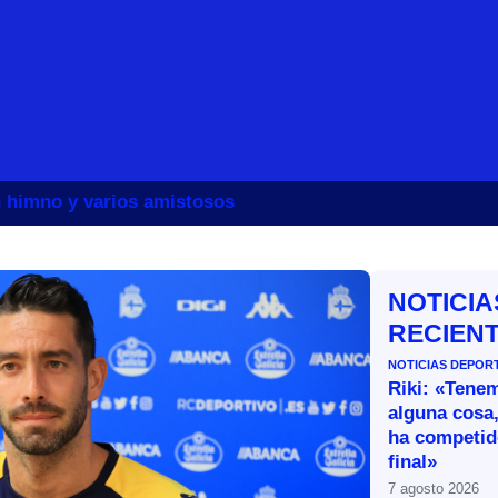
un himno y varios amistosos
NOTICIA
RECIEN
NOTICIAS DEPOR
Riki: «Tene
alguna cosa,
ha competid
final»
7 agosto 2026