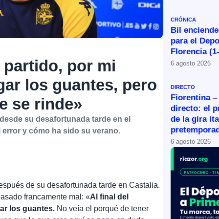
CRÓNICA
Bil enciende
para el Depo
Florencia (1
 partido, por mi
6 agosto 2026
ar los guantes, pero
DIRECTO
Fiorentina –
e se rinde»
directo: el 
de la gira it
 desde su desafortunada tarde en el
pretemporad
l error y cómo ha sido su verano.
6 agosto 2026
espués de su desafortunada tarde en Castalia.
pasado francamente mal: «
Al final del
ar los guantes.
No veía el porqué de tener