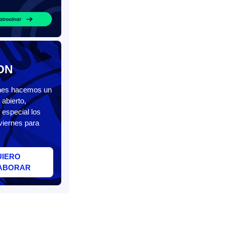
ON
unes hacemos un
abierto,
 especial los
viernes para
UIERO
ABORAR