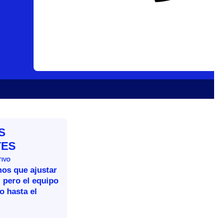
S
TES
TIVO
mos que ajustar
 pero el equipo
o hasta el