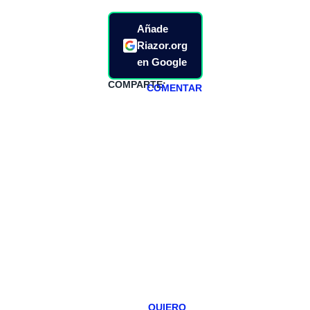
Añade
Riazor.org
en Google
COMPARTE:
COMENTAR
HAZTE
PATREON
Todos los lunes
hacemos un
programa en
abierto,
teniendo uno
especial los
miércoles y
viernes para
Patreons.
QUIERO