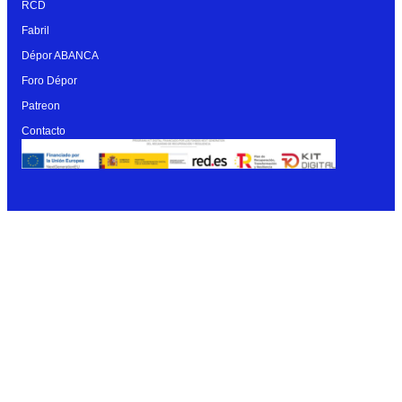
RCD
Fabril
Dépor ABANCA
Foro Dépor
Patreon
Contacto