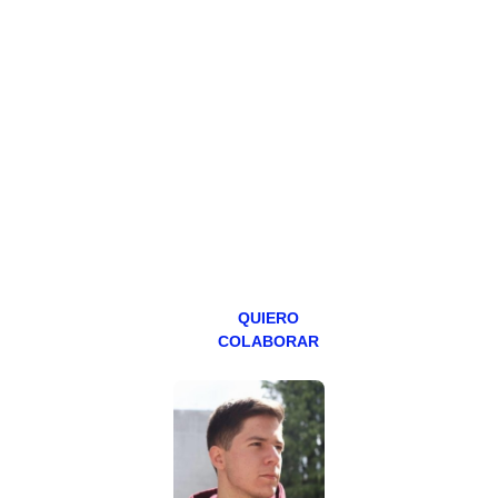
HAZTE
PATREON
Todos los lunes
hacemos un
programa en
abierto,
teniendo uno
especial los
miércoles y
viernes para
Patreons.
QUIERO
COLABORAR