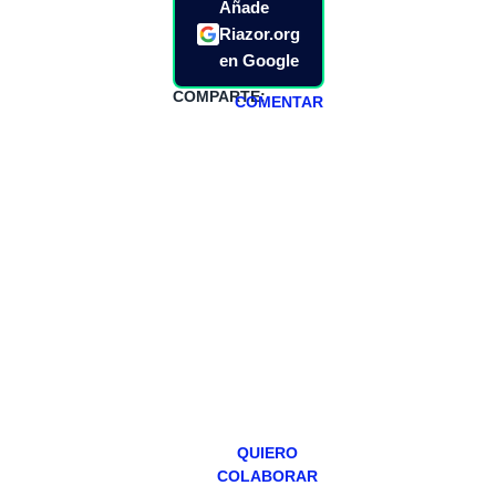
Añade
Riazor.org
en Google
COMPARTE:
COMENTAR
HAZTE
PATREON
Todos los lunes
hacemos un
programa en
abierto,
teniendo uno
especial los
miércoles y
viernes para
Patreons.
QUIERO
COLABORAR