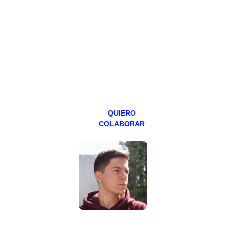
Todos los lunes
hacemos un
programa en
abierto,
teniendo uno
especial los
miércoles y
viernes para
Patreons.
QUIERO
COLABORAR