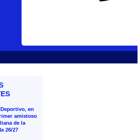
S
TES
 Deportivo, en
primer amistoso
aliana de la
a 26/27