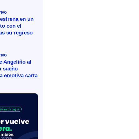
TIVO
 estrena en un
to con el
as su regreso
TIVO
e Angeliño al
n sueño
a emotiva carta