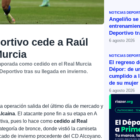
NOTICIAS DEPOR
Angeliño se
entrenamien
Deportivo tr
ortivo cede a Raúl
6 agosto 2026
Murcia
NOTICIAS DEPOR
El regreso d
emporada como cedido en el Real Murcia
Dépor: de u
portivo tras su llegada en invierno.
cumplido a l
de su mujer
6 agosto 2026
a operación salida del último día de mercado y
Alcaina
. El atacante pone fin a su etapa en A
tiva, pues lo hace como
cedido al Real
ategoría de bronce, donde vistió la camiseta
ercado de invierno procedente del CD Alcoyano.