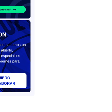
ON
unes hacemos un
abierto,
 especial los
viernes para
UIERO
ABORAR