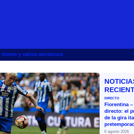
un himno y varios amistosos
NOTICIA
RECIEN
DIRECTO
Fiorentina –
directo: el 
de la gira it
pretemporad
6 agosto 2026