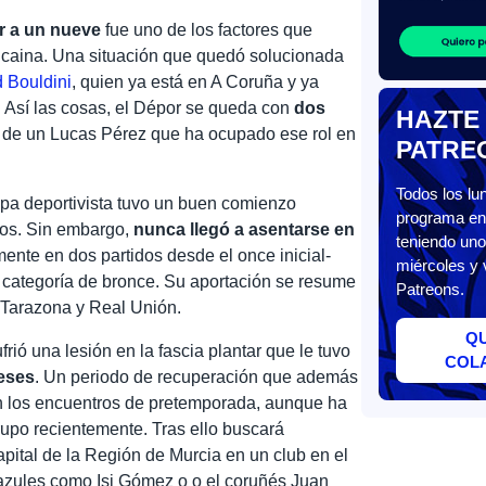
ar a un nueve
fue uno de los factores que
 Alcaina. Una situación que quedó solucionada
 Bouldini
, quien ya está en A Coruña y ya
. Así las cosas, el Dépor se queda con
dos
HAZTE
 de un Lucas Pérez que ha ocupado ese rol en
PATRE
Todos los l
tapa deportivista tuvo un buen comienzo
programa en 
dos. Sin embargo,
nunca llegó a asentarse en
teniendo uno
ente en dos partidos desde el once inicial-
miércoles y 
a categoría de bronce. Su aportación se resume
Patreons.
 Tarazona y Real Unión.
Q
rió una lesión en la fascia plantar que le tuvo
COL
meses
. Un periodo de recuperación que además
en los encuentros de pretemporada, aunque ha
rupo recientemente. Tras ello buscará
pital de la Región de Murcia en un club en el
azules como Isi Gómez o o el coruñés Juan