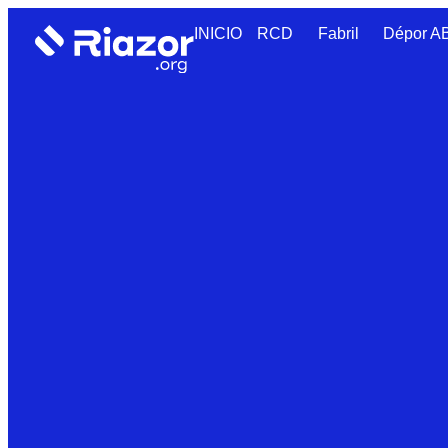
INICIO
RCD
Fabril
Dépor 