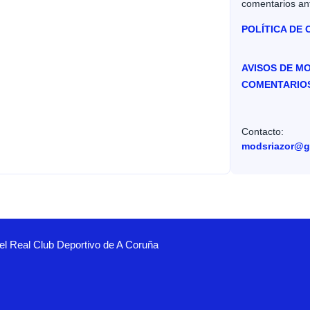
comentarios an
POLÍTICA DE
AVISOS DE M
COMENTARIO
Contacto:
modsriazor@g
el Real Club Deportivo de A Coruña