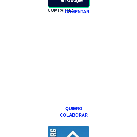
en Google
COMPARTE:
COMENTAR
HAZTE
PATREON
Todos los lunes
hacemos un
programa en
abierto,
teniendo uno
especial los
miércoles y
viernes para
Patreons.
QUIERO
COLABORAR