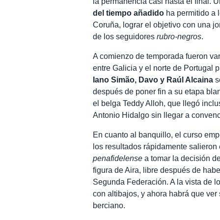
la permanencia casi hasta el final. U
del tiempo añadido
ha permitido a 
Coruña, lograr el objetivo con una jo
de los seguidores
rubro-negros
.
A comienzo de temporada fueron vari
entre Galicia y el norte de Portugal
Iano Simão, Davo y Raúl Alcaina
s
después de poner fin a su etapa bla
el belga Teddy Alloh, que llegó incl
Antonio Hidalgo sin llegar a convenc
En cuanto al banquillo, el curso emp
los resultados rápidamente salieron e
penafidelense
a tomar la decisión d
figura de Aira, libre después de habe
Segunda Federación. A la vista de l
con altibajos, y ahora habrá que ver 
berciano.