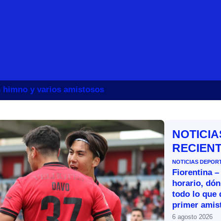
un himno y varios amistosos
NOTICIA
RECIEN
NOTICIAS DEPOR
Fiorentina –
horario, dón
todo lo que 
primer amist
6 agosto 2026