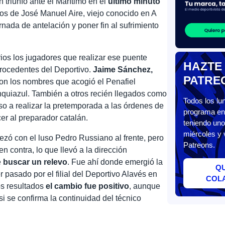
n triunfo ante el Marítimo en el
último minuto
los de José Manuel Aire, viejo conocido en A
rnada de antelación y poner fin al sufrimiento
os los jugadores que realizar ese puente
HAZTE
 procedentes del Deportivo.
Jaime Sánchez,
PATRE
on los nombres que acogió el Penafiel
nquiazul. También a otros recién llegados como
Todos los l
uso a realizar la pretemporada a las órdenes de
programa en 
er al preparador catalán.
teniendo uno
miércoles y 
ezó con el luso Pedro Russiano al frente, pero
Patreons.
n contra, lo que llevó a la dirección
e
buscar un relevo
. Fue ahí donde emergió la
Q
r pasado por el filial del Deportivo Alavés en
COL
os resultados
el cambio fue positivo
, aunque
si se confirma la continuidad del técnico