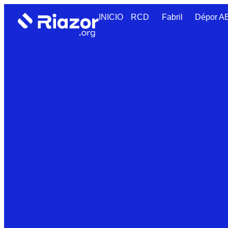
INICIO
RCD
Fabril
Dépor 