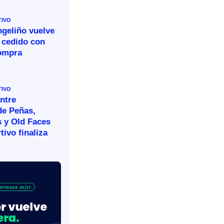
TIVO
ngeliño vuelve
 cedido con
ompra
TIVO
ntre
de Peñas,
s y Old Faces
tivo finaliza