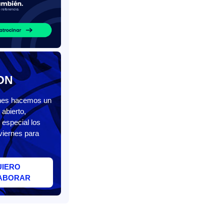
ON
unes hacemos un
abierto,
 especial los
viernes para
UIERO
ABORAR