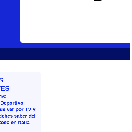
S
TES
TIVO
 Deportivo:
de ver por TV y
debes saber del
oso en Italia