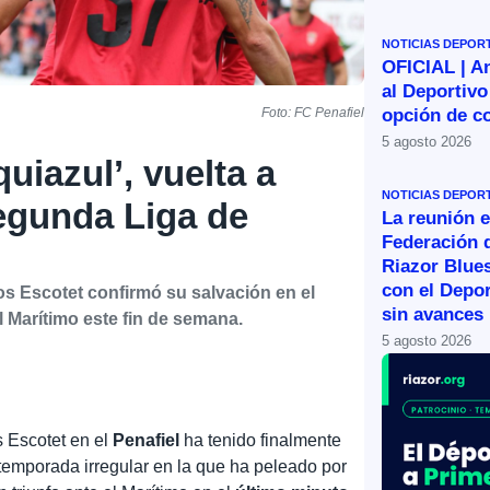
NOTICIAS DEPOR
OFICIAL | A
al Deportivo
opción de c
Foto: FC Penafiel
5 agosto 2026
quiazul’, vuelta a
NOTICIAS DEPOR
egunda Liga de
La reunión e
Federación 
Riazor Blue
con el Depor
s Escotet confirmó su salvación en el
sin avances
l Marítimo este fin de semana.
5 agosto 2026
s Escotet en el
Penafiel
ha tenido finalmente
emporada irregular en la que ha peleado por