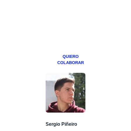
hacemos un
programa en
abierto,
teniendo uno
especial los
miércoles y
viernes para
Patreons.
QUIERO
COLABORAR
Sergio Piñeiro