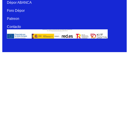
Dépor ABANCA
Foro Dépor
Patreon
Contacto