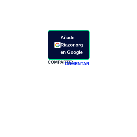
Añade
Riazor.org
en Google
COMPARTE:
COMENTAR
HAZTE
PATREON
Todos los lunes
hacemos un
programa en
abierto,
teniendo uno
especial los
miércoles y