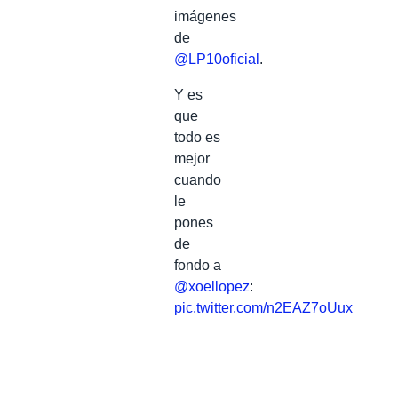
imágenes
de
@LP10oficial
.
Y es
que
todo es
mejor
cuando
le
pones
de
fondo a
@xoellopez
:
pic.twitter.com/n2EAZ7oUux