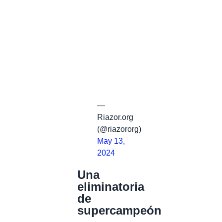
—
Riazor.org
(@riazororg)
May 13,
2024
Una
eliminatoria
de
supercampeón