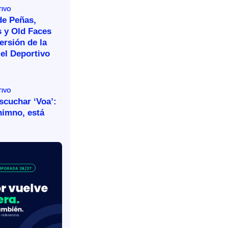
TIVO
de Peñas,
s y Old Faces
ersión de la
el Deportivo
TIVO
escuchar ‘Voa’:
himno, está