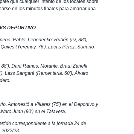
ate que cualquier intento de los locales sobre
narse en los minutos finales para amarrar una
 VS DEPORTIVO
apeña, Pablo, Lebedenko; Rubén (Isi, 88′),
 Quiles (Yeremay, 76′), Lucas Pérez, Soriano
, 88′), Dani Ramos, Morante, Brau; Zanelli
4′), Lass Sangaré (Rementería, 60′); Álvaro
dero.
io. Amonestó a Villares (75′) en el Deportivo y
lvaro Juan (90′) en el Talavera.
artido correspondiente a la jornada 24 de
 2022/23.