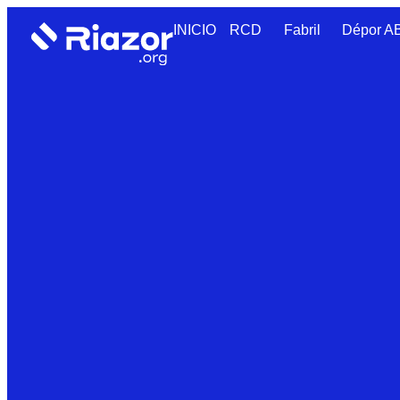
INICIO
RCD
Fabril
Dépor 