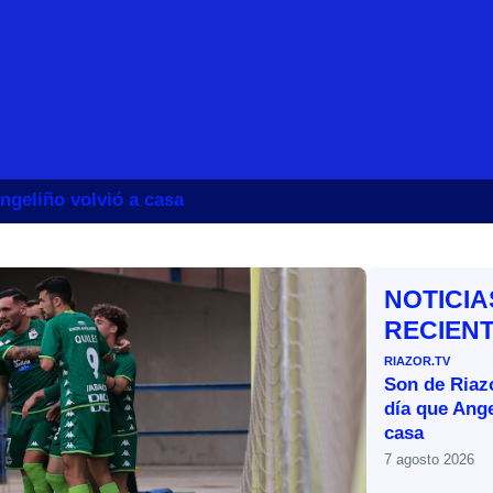
ngeliño volvió a casa
NOTICIA
RECIEN
RIAZOR.TV
Son de Riazo
día que Ange
casa
7 agosto 2026