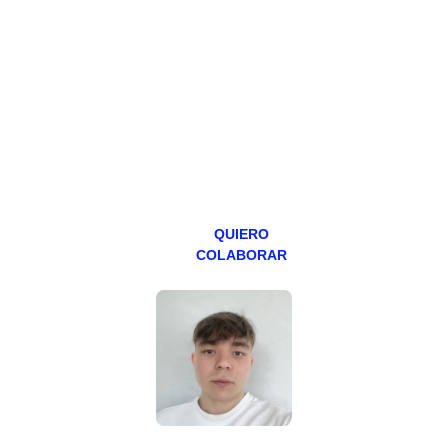
Todos los lunes
hacemos un
programa en
abierto,
teniendo uno
especial los
miércoles y
viernes para
Patreons.
QUIERO
COLABORAR