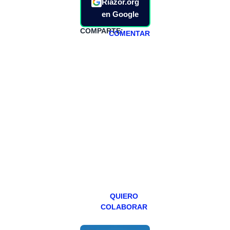
Riazor.org
en Google
COMPARTE:
COMENTAR
HAZTE
PATREON
Todos los lunes
hacemos un
programa en
abierto,
teniendo uno
especial los
miércoles y
viernes para
Patreons.
QUIERO
COLABORAR