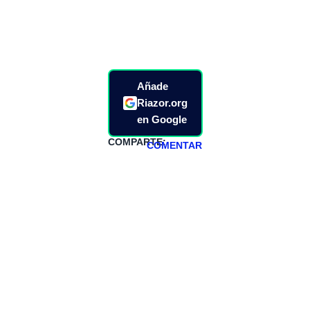
Añade
Riazor.org
en Google
COMPARTE:
COMENTAR
HAZTE
PATREON
Todos los lunes
hacemos un
programa en
abierto,
teniendo uno
especial los
miércoles y