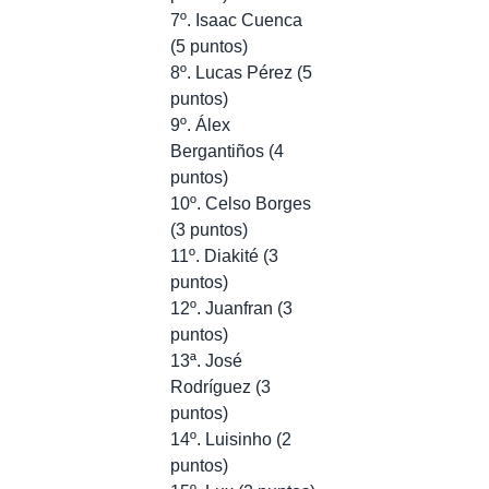
7º. Isaac Cuenca
(5 puntos)
8º. Lucas Pérez (5
puntos)
9º. Álex
Bergantiños (4
puntos)
10º. Celso Borges
(3 puntos)
11º. Diakité (3
puntos)
12º. Juanfran (3
puntos)
13ª. José
Rodríguez (3
puntos)
14º. Luisinho (2
puntos)