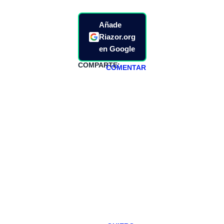
Añade
Riazor.org
en Google
COMPARTE:
COMENTAR
HAZTE
PATREON
Todos los lunes
hacemos un
programa en
abierto,
teniendo uno
especial los
miércoles y
viernes para
Patreons.