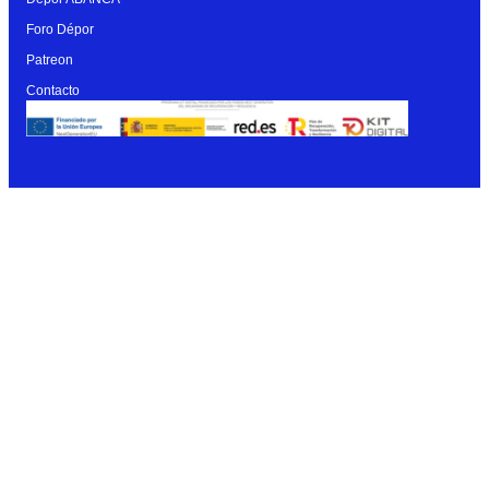
Foro Dépor
Patreon
Contacto