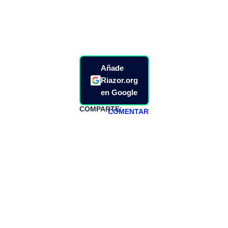
Añade
Riazor.org
en Google
COMPARTE:
COMENTAR
HAZTE
PATREON
Todos los lunes
hacemos un
programa en
abierto,
teniendo uno
especial los