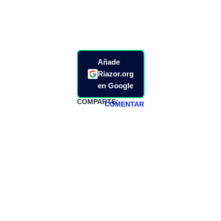
Añade
Riazor.org
en Google
COMPARTE:
COMENTAR
HAZTE
PATREON
Todos los lunes
hacemos un
programa en
abierto,
teniendo uno
especial los
miércoles y