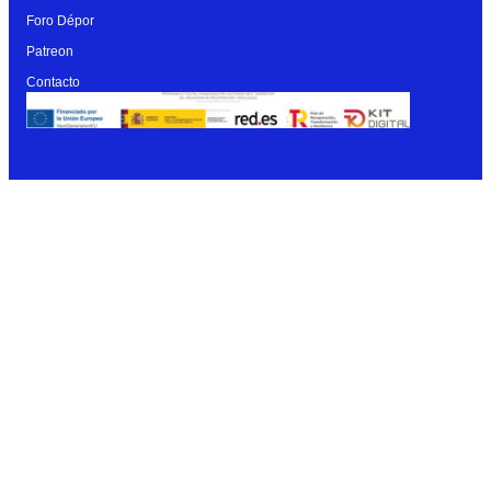
Foro Dépor
Patreon
Contacto