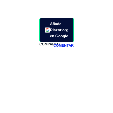
Añade
Riazor.org
en Google
COMPARTE:
COMENTAR
HAZTE
PATREON
Todos los lunes
hacemos un
programa en
abierto,
teniendo uno
especial los
miércoles y
viernes para