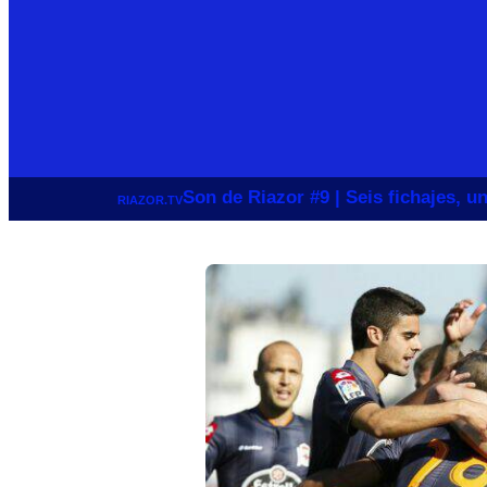
Son de Riazor #9 | Seis fichajes, 
RIAZOR.TV