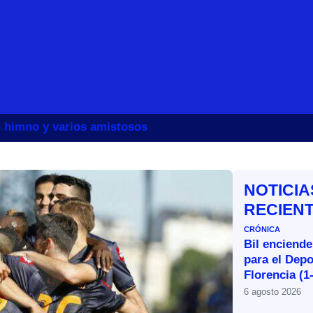
un himno y varios amistosos
NOTICIA
RECIEN
CRÓNICA
Bil enciende
para el Depo
Florencia (1
6 agosto 2026