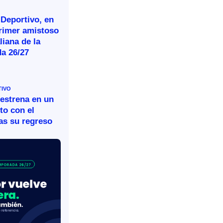
 Deportivo, en
primer amistoso
aliana de la
a 26/27
TIVO
 estrena en un
to con el
as su regreso