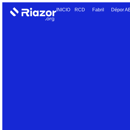
INICIO
RCD
Fabril
Dépor 