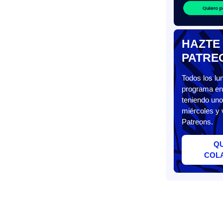
HAZTE
PATRE
Todos los l
programa en 
teniendo uno
miércoles y 
Patreons.
Q
COL