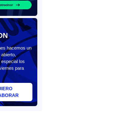
ON
unes hacemos un
abierto,
 especial los
viernes para
UIERO
ABORAR