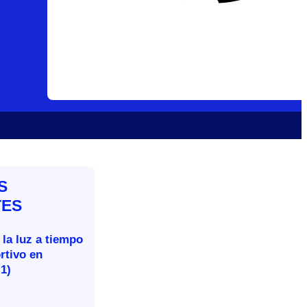
S
TES
 la luz a tiempo
rtivo en
-1)