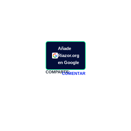
Añade
Riazor.org
en Google
COMPARTE:
COMENTAR
HAZTE
PATREON
Todos los lunes
hacemos un
programa en
abierto,
teniendo uno