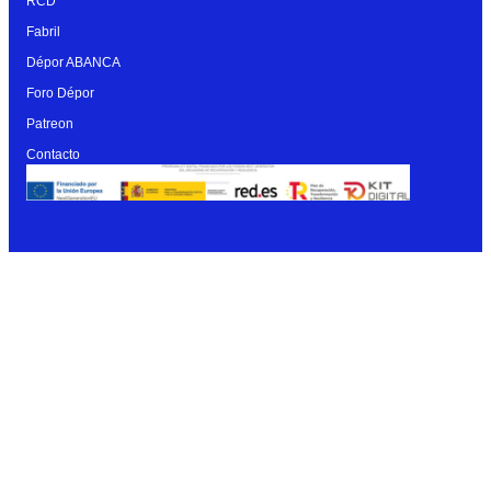
RCD
Fabril
Dépor ABANCA
Foro Dépor
Patreon
Contacto