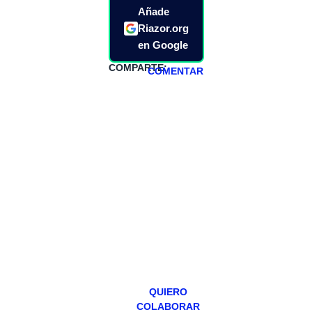
Añade
Riazor.org
en Google
COMPARTE:
COMENTAR
HAZTE
PATREON
Todos los lunes
hacemos un
programa en
abierto,
teniendo uno
especial los
miércoles y
viernes para
Patreons.
QUIERO
COLABORAR